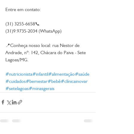
Entre em contato:
(31) 3255-6658📞
(31)9.9735-2034 (WhatsApp)
📍Conheça nosso local: rua Nestor de 
Andrade, nº: 142, Chácara do Paiva - Sete 
Lagoas/MG.
#nutricionista
#infantil
#alimentação
#saúde
#cuidados
#bemestar
#bebê
#clínicainovar
#setelagoas
#minasgerais