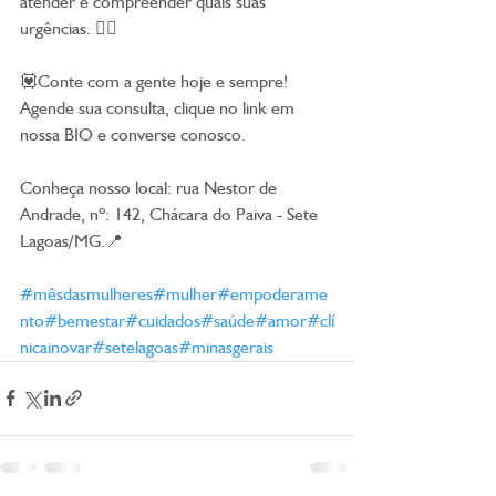
atender e compreender quais suas 
urgências. 🏃‍♀
💟Conte com a gente hoje e sempre! 
Agende sua consulta, clique no link em 
nossa BIO e converse conosco.
Conheça nosso local: rua Nestor de 
Andrade, nº: 142, Chácara do Paiva - Sete 
Lagoas/MG.📍
#mêsdasmulheres
#mulher
#empoderame
nto
#bemestar
#cuidados
#saúde
#amor
#clí
nicainovar
#setelagoas
#minasgerais